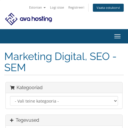
Estonian
Logi sisse
Registreeri
Vaata ostukorvi
Lülit
navig
Marketing Digital, SEO -
SEM
Kategooriad
Tegevused