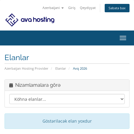
Azerbaijani
Giriş
Qeydiyyat
Səbətə bax
Naviq
keçid
Elanlar
Azerbaijan Hosting Provider
Elanlar
Avq 2026
Nizamlamalara görə
Göstəriləcək elan yoxdur