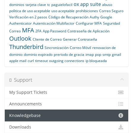
ox app suite
dominios
tarjeta clave
tc
paguielofacil
abuso
polìtica de uso aceptable
uso aceptable
prohibiciones
Correo Seguro
Verificación en 2 pasos
Código de Recuperación
Authy
Google
Authenticator
Autenticación Multifactor
Configurar MFA
Seguridad
MFA
Correo
2FA
App Password
Contraseña de Aplicación
Outlook
Cliente de Correo
Generar Contraseña
Thunderbird
Sincronización
Correo Móvil
renovacion de
dominio
dominio expirado
preriodo de gracia
imap
pop
smtp
gmail
apple mail
curl
timeout
outgoing connections
ip bloqueada
Support
My Support Tickets
Announcements
Knowledgebase
Downloads