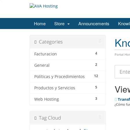
Home
Store
Announcements
Knowl
Kn
Categories
4
Facturacion
Portal Ho
2
General
12
Políticas y Procedimientos
View
5
Productos y Servicios
3
Web Hosting
Transf
¿Cómo func
Tag Cloud