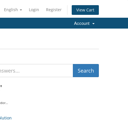
English
Login
Register
View Cart
Account
'
dor...
ution