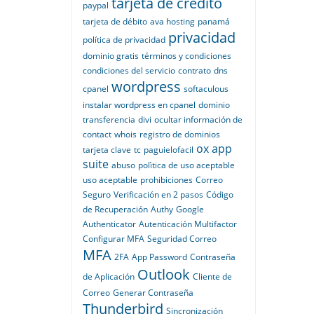
tarjeta de crédito
paypal
tarjeta de débito
ava hosting
panamá
privacidad
política de privacidad
dominio gratis
términos y condiciones
condiciones del servicio
contrato
dns
wordpress
cpanel
softaculous
instalar wordpress en cpanel
dominio
transferencia
divi
ocultar información de
contact
whois
registro de dominios
ox app
tarjeta clave
tc
paguielofacil
suite
abuso
polìtica de uso aceptable
uso aceptable
prohibiciones
Correo
Seguro
Verificación en 2 pasos
Código
de Recuperación
Authy
Google
Authenticator
Autenticación Multifactor
Configurar MFA
Seguridad Correo
MFA
2FA
App Password
Contraseña
Outlook
de Aplicación
Cliente de
Correo
Generar Contraseña
Thunderbird
Sincronización