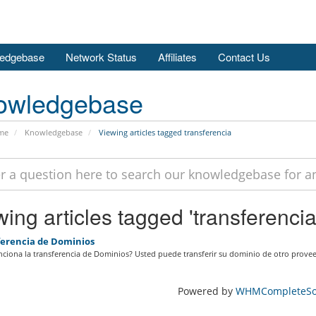
edgebase
Network Status
Affiliates
Contact Us
owledgebase
me
Knowledgebase
Viewing articles tagged transferencia
ing articles tagged 'transferencia
erencia de Dominios
iona la transferencia de Dominios? Usted puede transferir su dominio de otro provee
Powered by
WHMCompleteSol