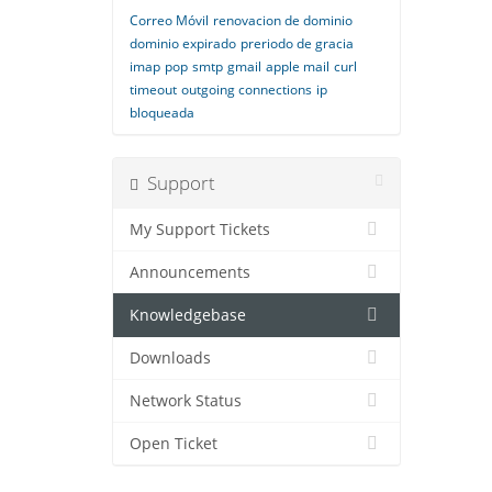
Correo Móvil
renovacion de dominio
dominio expirado
preriodo de gracia
imap
pop
smtp
gmail
apple mail
curl
timeout
outgoing connections
ip
bloqueada
Support
My Support Tickets
Announcements
Knowledgebase
Downloads
Network Status
Open Ticket