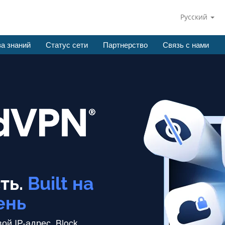
Русский
а знаний
Статус сети
Партнерство
Связь с нами
ть.
Built на
ень
ой IP-адрес.
Block