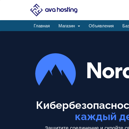
Главная
Магазин
Объявления
Баз
Кибербезопаснос
каждый д
Защитите соединение и скройте св