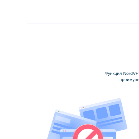
Функция NordV
преимуще