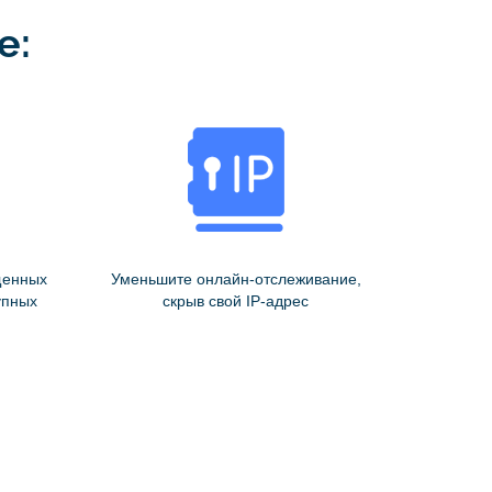
е:
щенных
Уменьшите онлайн-отслеживание,
упных
скрыв свой IP-адрес