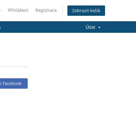
Přihlášení
Registrace
Zobrazit košík
s
Účet
cí Facebook