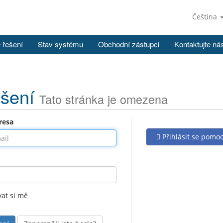
Čeština
 řešení
Stav systému
Obchodní zástupci
Kontaktujte ná
ášení
Tato stránka je omezena
resa
Přihlásit se pomo
at si mě