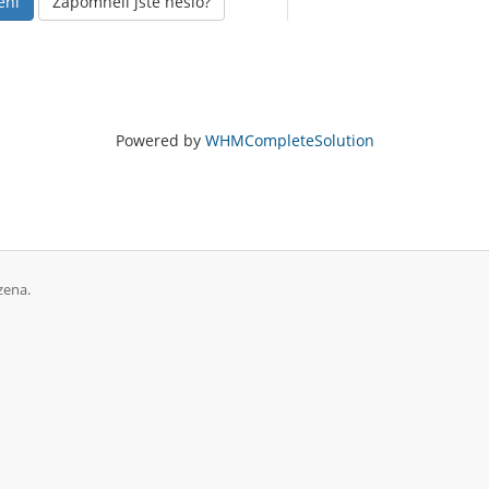
Zapomněli jste heslo?
Powered by
WHMCompleteSolution
zena.