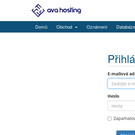
Domů
Obchod
Oznámení
Databáze
Přihl
E-mailová ad
Heslo
Zapamatov