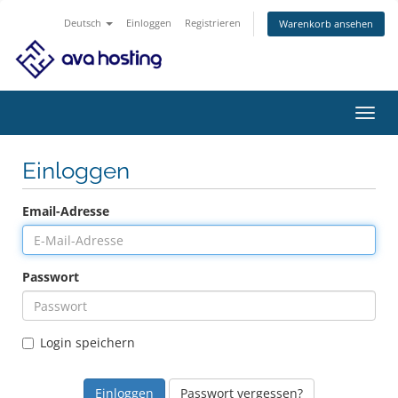
Deutsch
Einloggen
Registrieren
Warenkorb ansehen
Navig
ein-/
Einloggen
Email-Adresse
Passwort
Login speichern
Passwort vergessen?