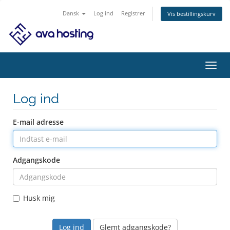
Dansk
Log ind
Registrer
Vis bestillingskurv
Skift
navig
Log ind
E-mail adresse
Adgangskode
Husk mig
Glemt adgangskode?