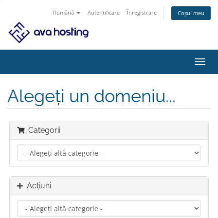
Română
Autentificare
Înregistrare
Coșul meu
Navi
Toggl
Alegeți un domeniu...
Categorii
Acțiuni