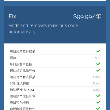
Fix
$99.99/年
Finds and removes malicious code
automatically
每日惡意軟件掃描
頁數
500
每日黑名單監控
網站鎖定風險評分
網站應用程式掃描
Daily
SQL 注入掃描
Daily
跨站點掃描 (XSS)
Daily
網站鎖™ 信任印章
每日智能掃描
自動刪除惡意軟件