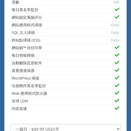
頁數
500
每日黑名單監控
網站鎖定風險評分
網站應用程式掃描
Daily
SQL 注入掃描
Daily
跨站點掃描 (XSS)
Daily
網站鎖™ 信任印章
每日智能掃描
自動刪除惡意軟件
真實護盾保護
WordPress 掃描
垃圾郵件黑名單監控
Web 應用程式防火牆
全球 CDN
內容加速