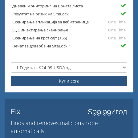
Дневен мониторинг на црната листа
Резултат на ризик на SiteLock
Скенирање апликација за веб-страница
One Time
SQL инјектирање скенирање
One Time
Скенирање на крст сајт (XSS)
One Time
Печат за доверба на SiteLock™
Купи сега
Fix
$99.99/год
Finds and removes malicious code
automatically