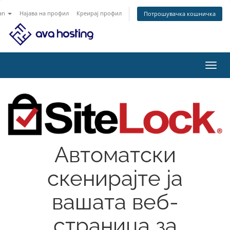
an
Најава на профил
Креирај профил
Потрошувачка кошничка
Вклу
ја
нави
Автоматски
скенирајте ја
вашата веб-
страница за