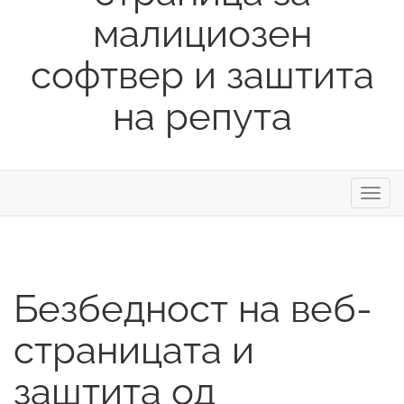
малициозен
софтвер и заштита
на репута
Вклу
ја
нави
Безбедност на веб-
страницата и
заштита од