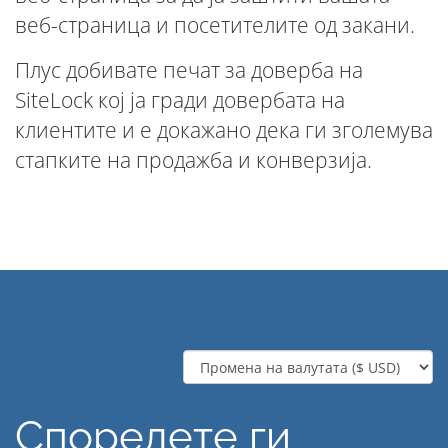
веб-страница и посетителите од закани.
Плус добивате печат за доверба на
SiteLock кој ја гради довербата на
клиентите и е докажано дека ги зголемува
стапките на продажба и конверзија.
Споредете ги