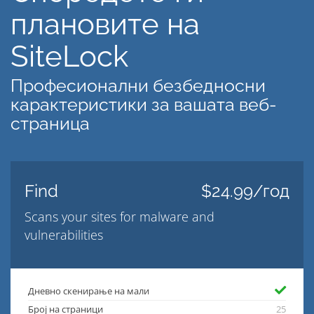
плановите на
SiteLock
Професионални безбедносни
карактеристики за вашата веб-
страница
Find
$24.99/год
Scans your sites for malware and
vulnerabilities
Дневно скенирање на мали
Број на страници
25