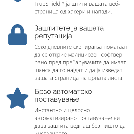
TrueShield™ ја штити вашата веб-
страница од хакери и напади.
Заштитете ја вашата
репутација
Секојдневните скенирања помагаат
да се открие малициозен софтвер
рано пред пребарувачите да имаат
шанса да го најдат и да ја изведат
вашата страница на црната листа.
Брзо автоматско
поставување
Инстантно и целосно
автоматизирано поставување ви
дава заштита веднаш без ништо да
инсталирате.