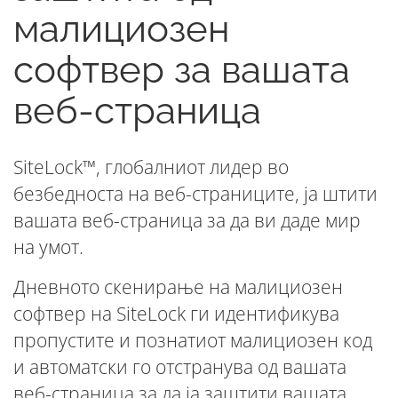
малициозен
софтвер за вашата
веб-страница
SiteLock™, глобалниот лидер во
безбедноста на веб-страниците, ја штити
вашата веб-страница за да ви даде мир
на умот.
Дневното скенирање на малициозен
софтвер на SiteLock ги идентификува
пропустите и познатиот малициозен код
и автоматски го отстранува од вашата
веб-страница за да ја заштити вашата