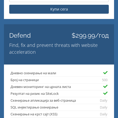
Купи сега
Defend
$299.99/год
Find, fix and prevent threats with website
acceleration
Дневно скенирање на мали
Број на страници
500
Дневен мониторинг на црната листа
Резултат на ризик на SiteLock
Скенирање апликација за веб-страница
Daily
SQL инјектирање скенирање
Daily
Скенирање на крст сајт (XSS)
Daily