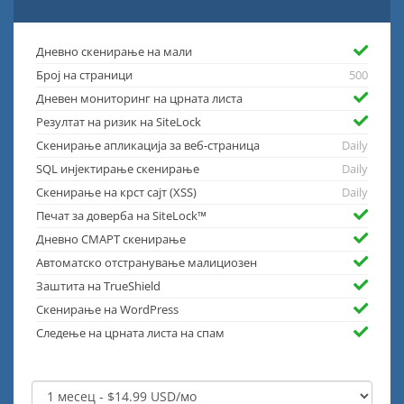
Дневно скенирање на мали
Број на страници
500
Дневен мониторинг на црната листа
Резултат на ризик на SiteLock
Скенирање апликација за веб-страница
Daily
SQL инјектирање скенирање
Daily
Скенирање на крст сајт (XSS)
Daily
Печат за доверба на SiteLock™
Дневно СМАРТ скенирање
Автоматско отстранување малициозен
Заштита на TrueShield
Скенирање на WordPress
Следење на црната листа на спам