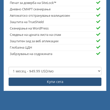
Печат за доверба на SiteLock™
Дневно СМАРТ скенирање
Автоматско отстранување малициозен
Заштита на TrueShield
Скенирање на WordPress
Следење на црната листа на спам
Заштитен ѕид за веб апликации
Глобална ЦДН
Забрзување на содржината
Купи сега