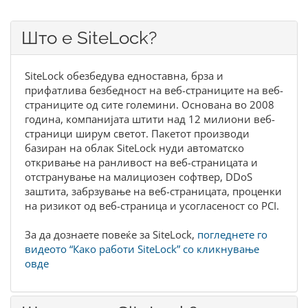
Што е SiteLock?
SiteLock обезбедува едноставна, брза и
прифатлива безбедност на веб-страниците на веб-
страниците од сите големини. Основана во 2008
година, компанијата штити над 12 милиони веб-
страници ширум светот. Пакетот производи
базиран на облак SiteLock нуди автоматско
откривање на ранливост на веб-страницата и
отстранување на малициозен софтвер, DDoS
заштита, забрзување на веб-страницата, проценки
на ризикот од веб-страница и усогласеност со PCI.
За да дознаете повеќе за SiteLock,
погледнете го
видеото “Како работи SiteLock” со кликнување
овде