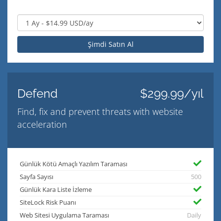
Şimdi Satın Al
Defend
$299.99/yıl
Find, fix and prevent threats with website
acceleration
Günlük Kötü Amaçlı Yazılım Taraması
Sayfa Sayısı
500
Günlük Kara Liste İzleme
SiteLock Risk Puanı
Web Sitesi Uygulama Taraması
Daily