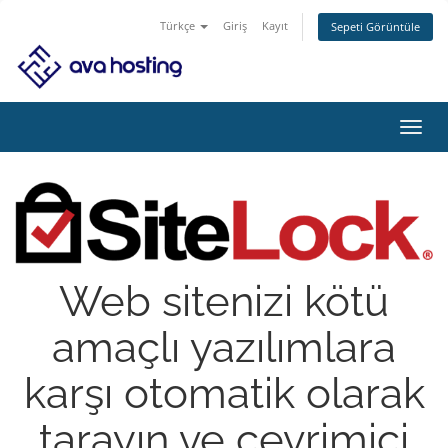
Türkçe
Giriş
Kayıt
Sepeti Görüntüle
Gezi
değiş
Web sitenizi kötü
amaçlı yazılımlara
karşı otomatik olarak
tarayın ve çevrimiçi