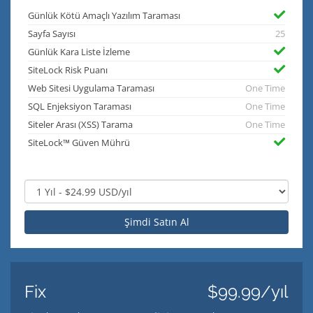
Günlük Kötü Amaçlı Yazılım Taraması
Sayfa Sayısı
25
Günlük Kara Liste İzleme
SiteLock Risk Puanı
Web Sitesi Uygulama Taraması
One Time
SQL Enjeksiyon Taraması
One Time
Siteler Arası (XSS) Tarama
One Time
SiteLock™ Güven Mührü
Şimdi Satın Al
Fix
$99.99/yıl