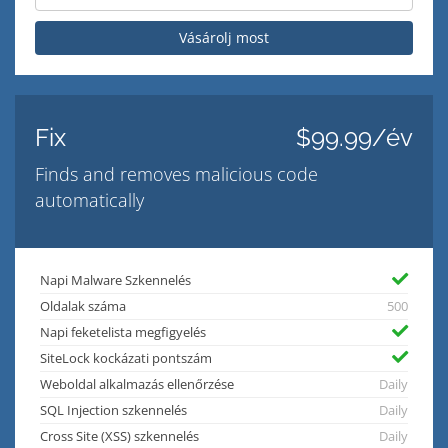
Vásárolj most
Fix
$99.99/év
Finds and removes malicious code
automatically
Napi Malware Szkennelés
Oldalak száma
500
Napi feketelista megfigyelés
SiteLock kockázati pontszám
Weboldal alkalmazás ellenőrzése
Daily
SQL Injection szkennelés
Daily
Cross Site (XSS) szkennelés
Daily