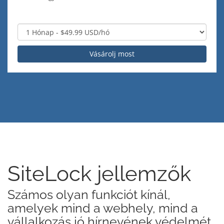
Vásárolj most
SiteLock jellemzők
Számos olyan funkciót kínál,
amelyek mind a webhely, mind a
vállalkozás jó hírnevének védelmét