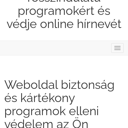
programokért és
védje online hírnevét
Váltá
a
navig
Weboldal biztonság
és kártékony
programok elleni
védelem az Ön