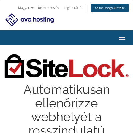
Magyar
Bejelentkezés
Regisztráció
Kosár megtekintése
Váltá
a
navig
Automatikusan
ellenőrizze
webhelyét a
rosszindulatú