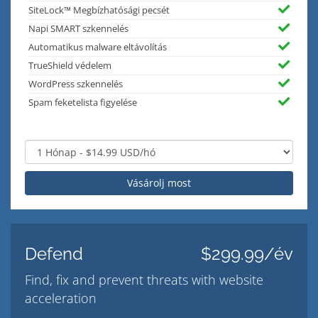
SiteLock™ Megbízhatósági pecsét
Napi SMART szkennelés
Automatikus malware eltávolítás
TrueShield védelem
WordPress szkennelés
Spam feketelista figyelése
Vásárolj most
Defend
$299.99/év
Find, fix and prevent threats with website
acceleration