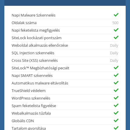
Napi Malware Szkennelés
Oldalak száma
500
Napi feketelista megfigyelés
SiteLock kockázati pontszám
Weboldal alkalmazás ellenőrzése
Daily
SQL Injection szkennelés
Daily
Cross Site (XSS) szkennelés
Daily
SiteLock™ Megbízhatósági pecsét
Napi SMART szkennelés
Automatikus malware eltávolítás
TrueShield védelem
WordPress szkennelés
Spam feketelista figyelése
Webalkalmazás tűzfala
Globális CDN
Tartalom gyorsítása