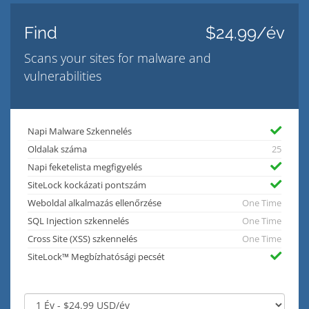
Find
$24.99/év
Scans your sites for malware and
vulnerabilities
Napi Malware Szkennelés
Oldalak száma
25
Napi feketelista megfigyelés
SiteLock kockázati pontszám
Weboldal alkalmazás ellenőrzése
One Time
SQL Injection szkennelés
One Time
Cross Site (XSS) szkennelés
One Time
SiteLock™ Megbízhatósági pecsét