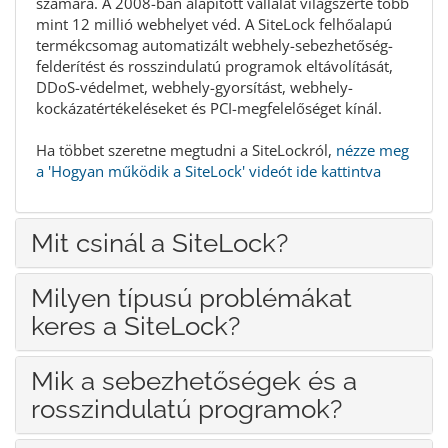
számára. A 2008-ban alapított vállalat világszerte több
mint 12 millió webhelyet véd. A SiteLock felhőalapú
termékcsomag automatizált webhely-sebezhetőség-
felderítést és rosszindulatú programok eltávolítását,
DDoS-védelmet, webhely-gyorsítást, webhely-
kockázatértékeléseket és PCI-megfelelőséget kínál.
Ha többet szeretne megtudni a SiteLockról,
nézze meg
a 'Hogyan működik a SiteLock' videót ide kattintva
Mit csinál a SiteLock?
Milyen típusú problémákat
keres a SiteLock?
Mik a sebezhetőségek és a
rosszindulatú programok?