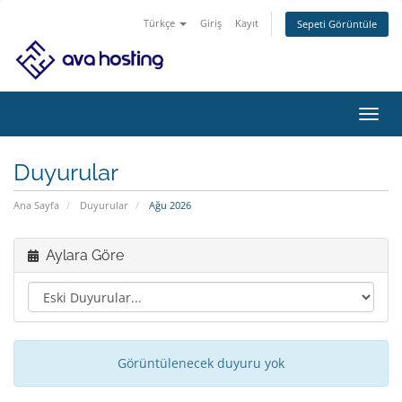
Türkçe
Giriş
Kayıt
Sepeti Görüntüle
Gezi
değiş
Duyurular
Ana Sayfa
Duyurular
Ağu 2026
Aylara Göre
Görüntülenecek duyuru yok